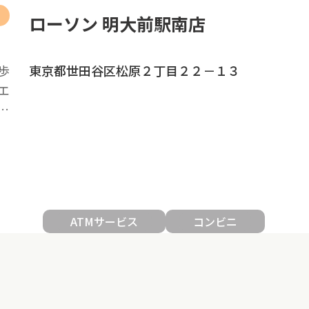
ローソン 明大前駅南店
歩
東京都世田谷区松原２丁目２２－１３
エ
…
ATMサービス
コンビニ