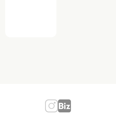
不動産・その他
（株) 四季建築設計事務所
「株式会社 四季建築設計事務所」は、
四季折々の自然を設計の基本コンセプ
トに据え、人にやさしく、環境と調和
する建築を追求す…
東京都世田谷区松原２丁目１９－９
柏原ビル
TEL：03-3328-1117
建築
建築デザイ
ン