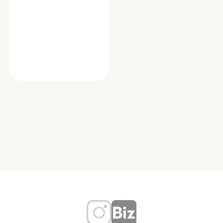
ショップ
千草園
「千草園」は、明大前の地で45年以上
にわたり愛され続ける老舗の花店で
す。季節の切り花や観葉植物、鉢植え
などを豊富に取り揃…
東京都世田谷区松原２丁目１９－８
TEL：03-3321-1573