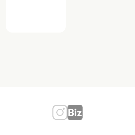
ショップ
ダイソー 明大前店
「ダイソー」は、100円均一という新し
いカテゴリーを確立し、世界中で展開
する生活雑貨チェーンです。日用品か
ら文房具、キッチ…
東京都世田谷区松原１丁目３８－１
０ 明大前ビル
TEL：082-420-0100
100均
文房具
新商品多数