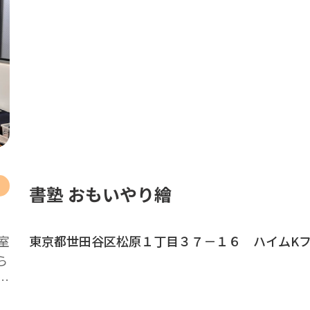
書塾 おもいやり繪
室
東京都世田谷区松原１丁目３７－１６ ハイムK
ら
…