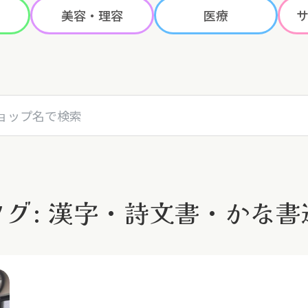
美容・理容
医療
名で検索
タグ: 漢字・詩文書・かな書