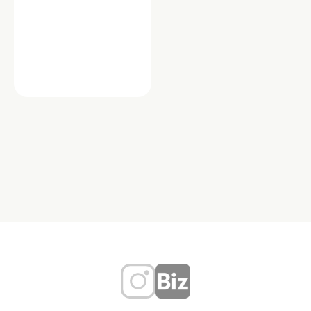
ショップ
武道鈴木
「武道鈴木」は、30年以上にわたり高
品質な剣道用品を提供してきた信頼の
専門店です。防具・竹刀・道着など、
初心者から上級者…
東京都世田谷区松原２丁目４－２０
TEL：03-3321-4935
剣道用品
武道具
竹刀道着