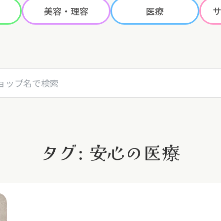
美容・理容
医療
名で検索
タグ: 安心の医療