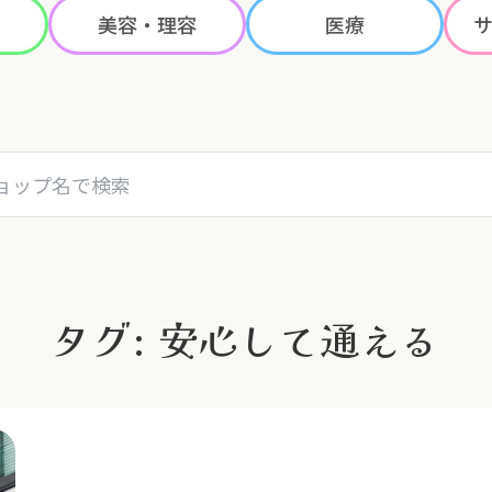
美容・理容
医療
名で検索
タグ: 安心して通える