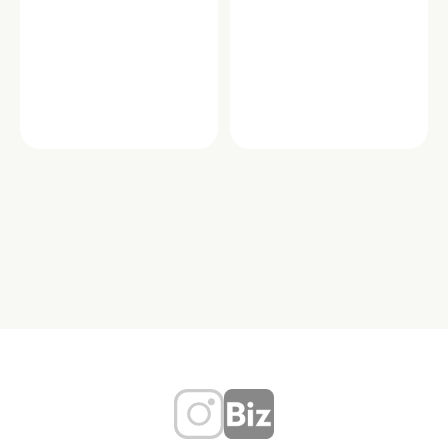
グルメ・フード
グルメ・フード
ジャズ茶房 マイルス
スプーンハウス
「ジャズ茶房 マイルス」は、1960年創
明大前駅そばにある「スプーンハウ
業の老舗ジャズ喫茶。東京でも最古級
ス」は、どこか懐かしい雰囲気が漂う
の歴史を持ち、明大前の街とともに長
喫茶店です。自家製の焼きたてホット
く愛されてきまし…
ケーキやプリンアラ…
東京都世田谷区松原１丁目３７－１４
東京都世田谷区松原２丁目２９－１８
TEL：03-3321-0713
カフェ
ジャズ喫茶
レトロ
テイクアウ
ト
喫茶店