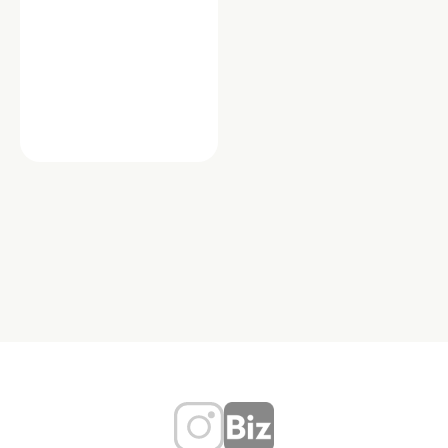
その他
昭和信用金庫 明大前支店
昭和信用金庫 明大前支店は、地域の皆
さまと共に歩み続ける金融機関です。
昭和49年の開設以来、地元の中小企業
や個人のお客様の…
東京都世田谷区松原２丁目４４－２
TEL：03-3323-0511
信用金庫
個人融資