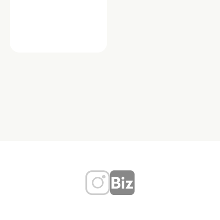
不動産・その他
（株）ティ・エープランニング
「株式会社ティ・エープランニング」
は、明大前エリアを中心に、賃貸管理
から不動産の売買まで幅広く対応する
地域密着型の不動…
東京都世田谷区松原２丁目２６－７
TEL：03-3328-3821
不動産
不動産売買
住まい