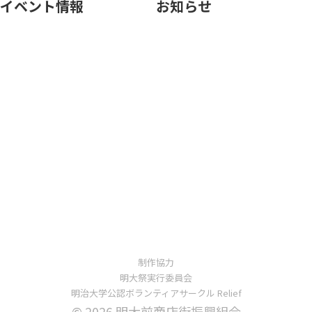
イベント情報
お知らせ
制作協力
明大祭実行委員会
明治大学公認ボランティアサークル Relief
© 2026 明大前商店街振興組合