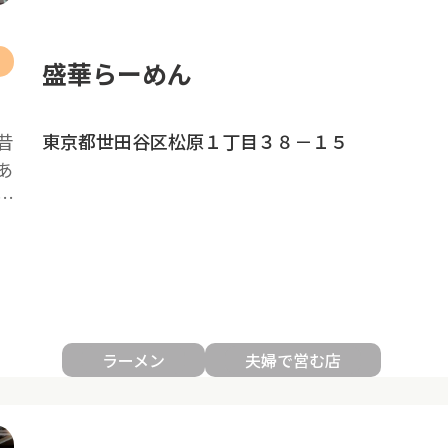
盛華らーめん
昔
東京都世田谷区松原１丁目３８－１５
あ
…
ラーメン
夫婦で営む店