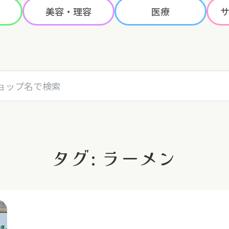
美容・理容
医療
名で検索
タグ: ラーメン