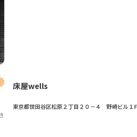
床屋wells
」
東京都世田谷区松原２丁目２０－４ 野崎ビル１
き
、