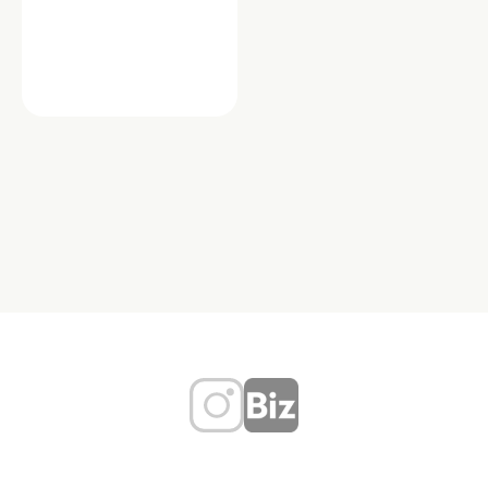
グルメ・フード
郷土料理 魚津
明大前駅近くにある「郷土料理 魚津
（うおづ）」は、30年以上にわたり愛
され続ける老舗の小料理店です。富山
の郷土料理を中心に…
東京都世田谷区松原２丁目２９－２０
TEL：03-3323-8696
ブリ
富山
居酒屋