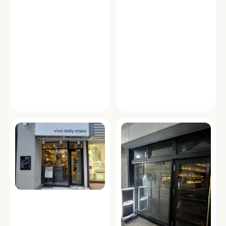
グルメ・フード
グルメ・フード
酒場HOOK meidaimae
がブリチキン。 明大前店
「HOOK meidaimae」は、明大前駅近
「がブリチキン。」明大前店は、名物
くの静かな住宅街に佇む大人の隠れ家
の「骨付鳥」「唐揚げ」「漬け込みハ
バー。ビルのガレージ奥から地下へ降
イボール」で人気のカジュアル居酒
りると、吹き抜けが…
屋。骨付鳥は、噛む…
東京都世田谷区松原１丁目４４－７
東京都世田谷区松原１丁目３７－１８
DSビルディング
TEL：03-5329-2129
TEL：03-6379-2935
バル