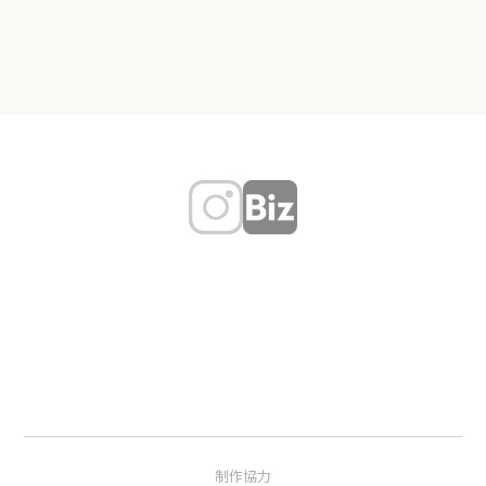
前駅からすぐの場所にあるカジュアル
ィナルタ）」は、静かで洗練された雰
なワインバーです。世界各国から厳選さ
囲気の大人の隠れ家です。ウイスキー
れたワインを…
やシャンパンをは…
東京都世田谷区松原１丁目３８－３
東京都世田谷区松原２丁目２８－１
１F
８ カームマツバラ １Ｆ
TEL：03-6265-7744
TEL：03-6379-2988
ウイスキー
お酒
お一人様歓
お酒
カクテル
迎
コーヒー
制作協力