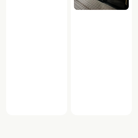
元気なスタ
ッフ
居酒屋
ジャパニー
ダイニング
ズウイスキ
バー
ー
バル
グルメ・フード
グルメ・フード
vivo daily stand 明大前店
BAR Finealta
「vivo daily stand 明大前店」は、明大
明大前駅近くに佇む「BAR Finealt（フ