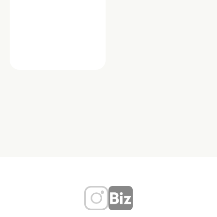
コンビニ
スイーツ
ショップ
セブンイレブン 京王明大前駅店
「セブンイレブン 京王明大前駅店」
は、明大前駅構内にある便利なコンビ
ニエンスストアです。通勤・通学の途
中や急なお買い物に…
東京都世田谷区松原２丁目４５－１
TEL：057-003-1711
お弁当
コーヒー
コンビニ