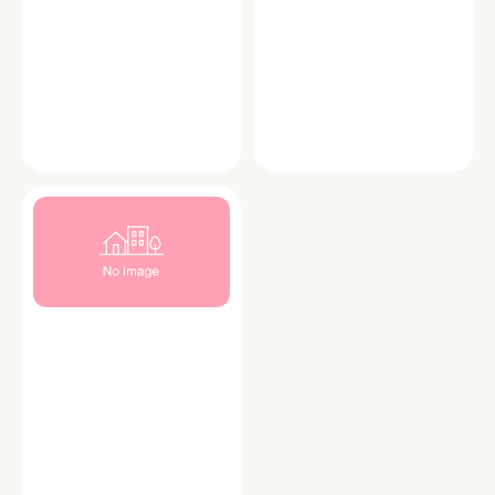
ショップ
ショップ
セブンイレブン 明大前すずらん
ファミリーマート 世田谷松原１
通り店
丁目店
「セブンイレブン明大前すずらん通り
ファミリーマート 世田谷松原１丁目店
店」は、「近くて便利」をコンセプト
は、明大前駅近くに位置する便利なコ
に、地域の暮らしを支えるコンビニエ
ンビニエンスストアです。24時間営業
ンスストアです。…
で、食品・スイー…
東京都世田谷区松原１丁目３７－１９
東京都世田谷区松原１丁目４１－８
TEL：03-3321-3015
TEL：03-5355-5191
お弁当
コーヒー
24時間営業
コンビニ