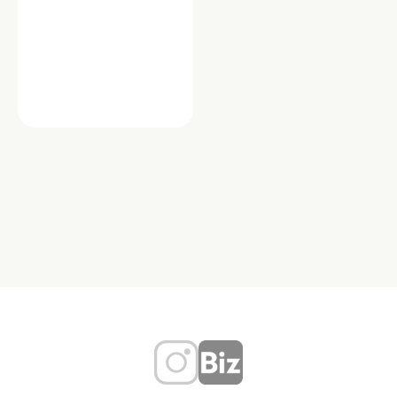
サービス・教育
山口ケアサービス
「山口ケアサービス」は、地域に密着
した介護支援事業所として、ご利用者
一人ひとりの生活に寄り添ったサポー
トを行っています…
東京都世田谷区松原２丁目２８－１
８ １F
TEL：03-5355-4044
ケア
介護
在宅介護サ