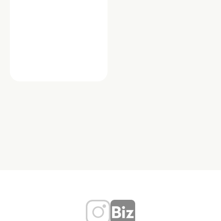
医療
薬局日本メディカル 明大前店
「薬局日本メディカル 明大前店」は、
地域の皆さまの健康をサポートする信
頼の調剤薬局です。処方せん調剤をは
じめ、服薬指導や…
東京都世田谷区松原２丁目２９－１
ブランテラス松原１０１
TEL：03-6265-7066