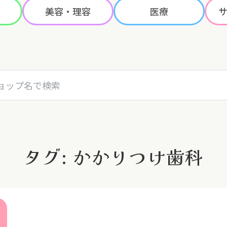
美容・理容
医療
名で検索
タグ: かかりつけ歯科