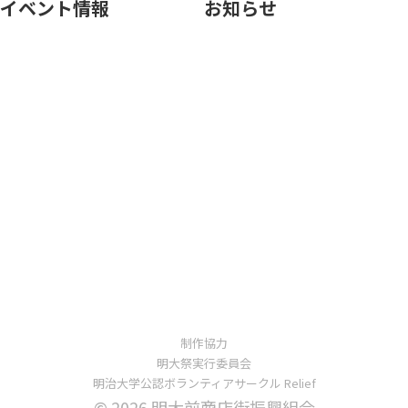
イベント情報
お知らせ
制作協力
明大祭実行委員会
明治大学公認ボランティアサークル Relief
© 2026 明大前商店街振興組合